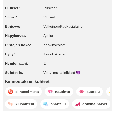
Hiukset:
Ruskeat
Silmät:
Vihreät
Etnisyys:
Valkoinen/Kaukasialainen
Häpykarvat:
Ajellut
Rintojen koko:
Keskikokoiset
Pylly:
Keskikokoinen
Nymfomaani:
Ei
Suhdetila:
Viety, mutta
leikkisä
Kiinnostuksen kohteet
ei nussimista
nautinto
suutelu
kiusoittelu
chattailu
domina naiset