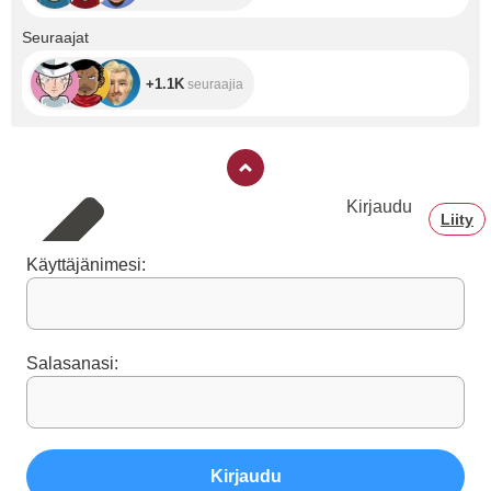
+1.1K
Seuraajat
+1.1K
seuraajia
Kirjaudu
Liity
Käyttäjänimesi:
Salasanasi:
Kirjaudu