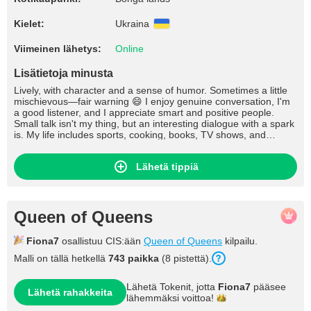
Kielet:
Ukraina
Viimeinen lähetys:
Online
Lisätietoja minusta
Lively, with character and a sense of humor. Sometimes a little
mischievous—fair warning 😄 I enjoy genuine conversation, I'm
a good listener, and I appreciate smart and positive people.
Small talk isn't my thing, but an interesting dialogue with a spark
is. My life includes sports, cooking, books, TV shows, and
conversations about what really touches my heart. You won't be
bored with me—I guarantee it 😉
Lähetä tippiä
Queen of Queens
Fiona7
osallistuu CIS:ään
Queen of Queens
kilpailu.
Malli on tällä hetkellä
743 paikka
(8 pistettä).
Lähetä Tokenit, jotta
Fiona7
pääsee
Lähetä rahakkeita
lähemmäksi
voittoa!