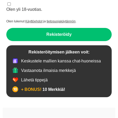
Olen yli 18-vuotias.
Olen lukenut
Käyttöehdot
ja
tietosuojakäytännön
.
Rekisteröidy
Rekisteröitymisen jälkeen voit:
Keskustele mallien kanssa chat-huoneissa
Vastaanota ilmaisia merkkejä
Lähetä tippejä
+ BONUS!
10 Merkkiä!
18+ teinejä