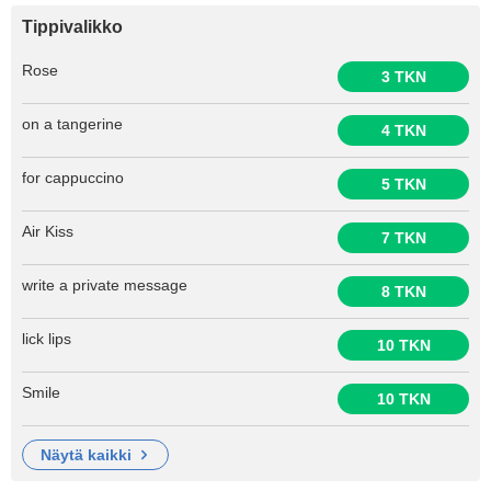
Tippivalikko
Rose
3 TKN
on a tangerine
4 TKN
for cappuccino
5 TKN
Air Kiss
7 TKN
write a private message
8 TKN
lick lips
10 TKN
Smile
10 TKN
näytä kaikki