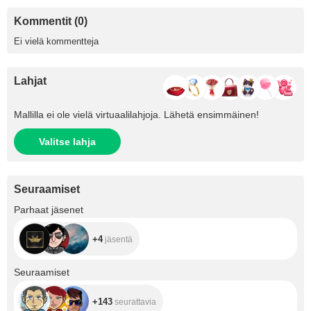
Kommentit (0)
Ei vielä kommentteja
Lahjat
Mallilla ei ole vielä virtuaalilahjoja. Lähetä ensimmäinen!
Valitse lahja
Seuraamiset
+4
Parhaat jäsenet
+4
jäsentä
+143
Seuraamiset
+143
seurattavia