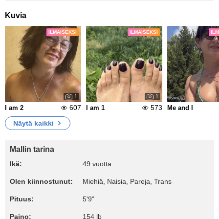
Kuvia
ILMAISEKSI
ILMAISEKSI
IL
1
1
607
573
I am 2
I am 1
Me and I
Näytä kaikki
Mallin tarina
Ikä:
49 vuotta
Olen kiinnostunut:
Miehiä, Naisia, Pareja, Trans
Pituus:
5'9"
Paino:
154 lb