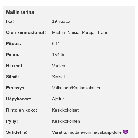
Mallin tarina
Ikä:
19 vuotta
Olen kiinnostunut:
Miehiä, Naisia, Pareja, Trans
Pituus:
6'1"
Paino:
154 lb
Hiukset:
Vaaleat
Silmät:
Siniset
Etnisyys:
Valkoinen/Kaukasialainen
Häpykarvat:
Ajellut
Rintojen koko:
Keskikokoiset
Pylly:
Keskikokoinen
Suhdetila:
Varattu, mutta avoin
hauskanpidolle