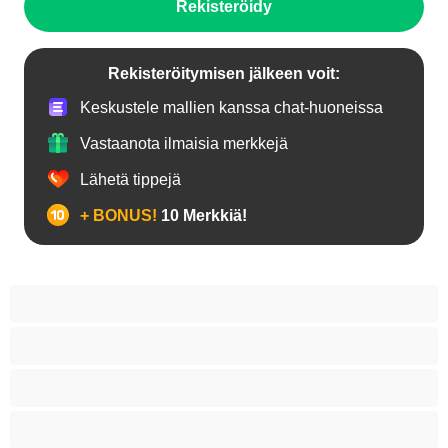
Rekisteröidy
Rekisteröitymisen jälkeen voit:
Keskustele mallien kanssa chat-huoneissa
Vastaanota ilmaisia merkkejä
Lähetä tippejä
+ BONUS!
10 Merkkiä!
18+ teinejä
Aasialaisia
Ajeltuja pilluja
Anaali