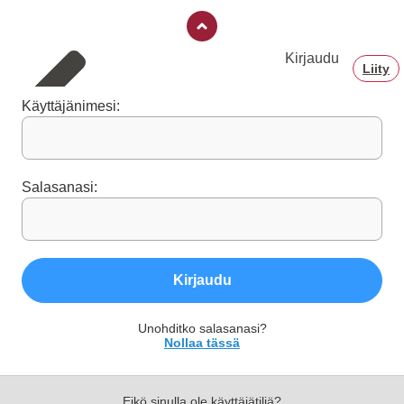
Kirjaudu
Liity
Käyttäjänimesi:
Salasanasi:
Kirjaudu
Unohditko salasanasi?
Nollaa tässä
Eikö sinulla ole käyttäjätiliä?