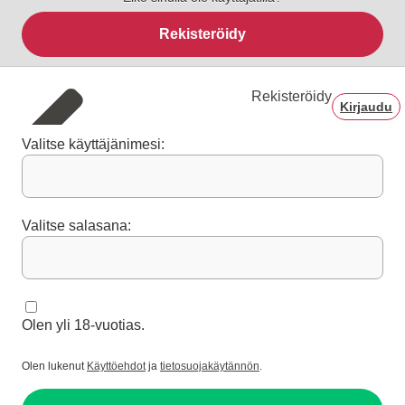
Rekisteröidy
Rekisteröidy
Kirjaudu
Valitse käyttäjänimesi:
Valitse salasana:
Olen yli 18-vuotias.
Olen lukenut
Käyttöehdot
ja
tietosuojakäytännön
.