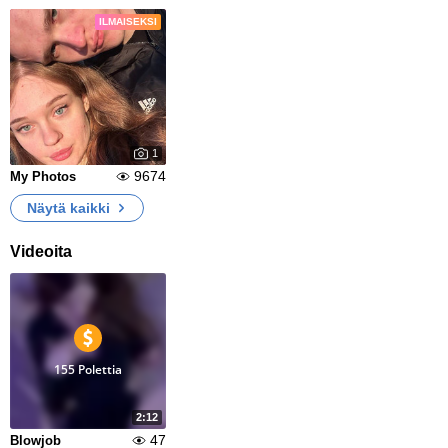
ILMAISEKSI
1
9674
My Photos
Näytä kaikki
Videoita
155 Polettia
2:12
47
Blowjob