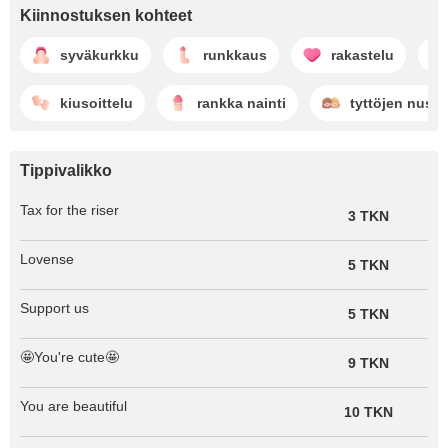
Kiinnostuksen kohteet
syväkurkku
runkkaus
rakastelu
kiusoittelu
rankka nainti
tyttöjen nussi
Tippivalikko
Tax for the riser
3 TKN
Lovense
5 TKN
Support us
5 TKN
🤩You're cute🤩
9 TKN
You are beautiful
10 TKN