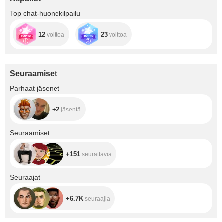
Top chat-huonekilpailu
12
23
voittoa
voittoa
Seuraamiset
+2
Parhaat jäsenet
+2
jäsentä
+151
Seuraamiset
+151
seurattavia
+6.7K
Seuraajat
+6.7K
seuraajia