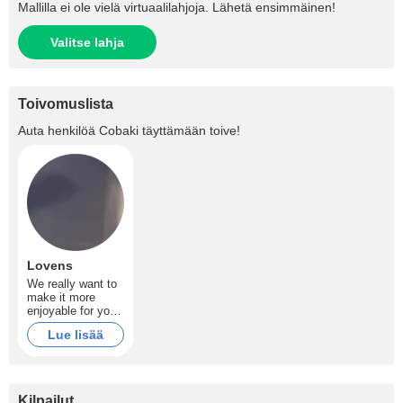
Mallilla ei ole vielä virtuaalilahjoja. Lähetä ensimmäinen!
Valitse lahja
Toivomuslista
Auta henkilöä
Cobaki
täyttämään toive!
Lovens
We really want to
make it more
enjoyable for you
and us to watch
Lue lisää
our broadcasts.
Kilpailut